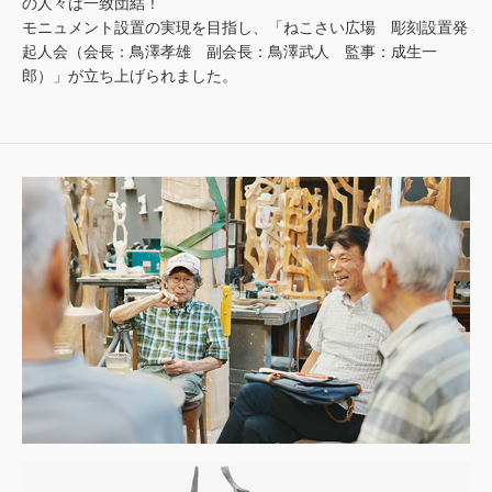
の人々は一致団結！
モニュメント設置の実現を目指し、「ねこさい広場 彫刻設置発
起人会（会長：鳥澤孝雄 副会長：鳥澤武人 監事：成生一
郎）」が立ち上げられました。