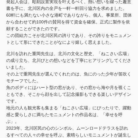
発起人会は、彫刻設置実現を叶えるべく、熱い想いを綴った趣意
書を手に、北川区内の全戸を一軒一軒回り協力を求めました。
60軒にも満たない小さな港町でありながら、個人、事業所、団体
から合わせて約100件の賛同を得て資金を確保。正式に製作を依
頼することができたのです。
この団結力こそが北川区民の誇りであり、その誇りをモニュメン
トとして形にできたことがなにより嬉しく思えました。
北川を訪れた重岡先生は、北川の文化と歴史、「ねこさい広場」
の成り立ち、北川びとの想いなどを丁寧にヒアリングしてくださ
いました。
その上で重岡先生が選んでくれたのは、魚にのった少年が笛吹く
モチーフでした。
魚のボディにはハート型の窓があり、その窓から海や月を覗くこ
ともでき、そこから顔を出して記念撮影もできる楽しいデザイン
です。
地元の人も観光客も集まる「ねこさい広場」にぴったりで、躍動
感と愛らしさに満ちたモニュメントの作品名は、「幸せを呼
ぶ」。
2023年、北川区民の心のシンボル、ムーンロードテラスを訪れ
るすべての人々の幸せを呼ぶ、素晴らしいモニュメントが誕生し