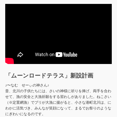
「ムーンロードテラス」新設計画
♪〜なむ せーぃの神さん♪
昔、北川の子供たちには、さいの神様に祈りを捧げ、両手を合わ
せて、漁の安全と大漁祈願をする習わしがありました。ねこさい
（※定置網漁）でブリが大漁に揚がると、小さな港町北川は、に
わかに活気づき、みんなが笑顔になって、まるでお祭りのような
にぎわいになるのです。