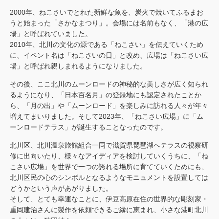
2000年、ねこさいでとれた新鮮な魚を、炭火で焼いてふるまお
うと始まった「さかなまつり」。会場には名前もなく、「港の広
場」と呼ばれていました。
2010年、北川の文化の源である「ねこさい」を伝えていくため
に、イベント名は「ねこさいの日」と改め、広場は「ねこさい広
場」と呼ばれ親しまれるようになりました。
その後、ここ北川のムーンロードの神秘的な美しさが広く知られ
るようになり、「日本百名月」の登録地にも認定されたことか
ら、「月の出」や「ムーンロード」を楽しみに訪れる人々が年々
増えてまいりました。そして2023年、「ねこさい広場」に「ム
ーンロードテラス」が誕生することなったのです。
北川区、北川温泉旅館組合一同で滋賀県琵琶湖へテラスの視察研
修に出向いたり、様々なアイディアを検討していくうちに、「ね
こさい広場」を世界で一つの誇れる場所に育てていくためにも、
北川区民の心のシンボルとなるようなモニュメントを設置しては
どうかという声があがりました。
そして、とても幸運なことに、伊豆高原在住の世界的な彫刻家・
重岡建治さんに製作を依頼できるご縁に恵まれ、小さな港町北川